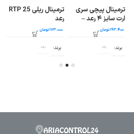
ترمینال پیچی سری
ترمینال ریلی RTP 25
ارت سایز ۴ رعد –
رعد
رع
RT/SG 4-E (RETX
تومان
تومان
4)
برند
رعد
برند
رعد
ب