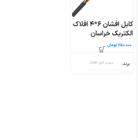
کابل افشان ۶*۴ افلاک
الکتریک خراسان
(متری)
تومان
برند
سیم و کابل افلاک