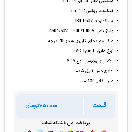
میانگین قطر خارجی:14 mm
ضخامت روکش:1.2 mm
استاندارد:ISIRI 607-5
ولتاژ نامی:450/750V – 600/1000V
ماکزیمم دمای کاربری هادی:70 درجه C
نوع عایق:PVC type D
روکش:پی‌وی‌سی نوع ST5
هادی:مس آنیل شده
متراژ کابل:100 متر
قیمت
تومان
پرداخت امن با شبکه شتاب