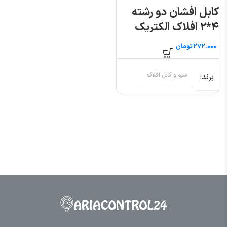
کابل افشان دو رشته
۴*۲ افلاک الکتریک
خراسان (متری)
تومان
برند
سیم و کابل افلاک