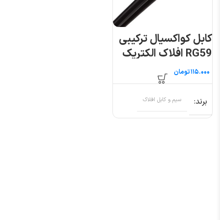
کابل کواکسیال ترکیبی
RG59 افلاک الکتریک
خراسان
تومان
برند
سیم و کابل افلاک