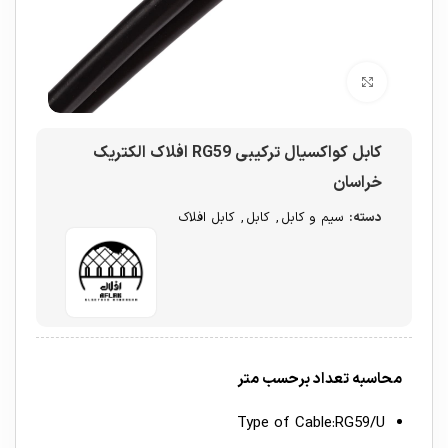
برای بزرگنمایی کلیک کنید
کابل کواکسیال ترکیبی RG59 افلاک الکتریک
خراسان
دسته:
سیم و کابل
,
کابل
,
کابل افلاک
محاسبه تعداد برحسب متر
Type of Cable:RG59/U