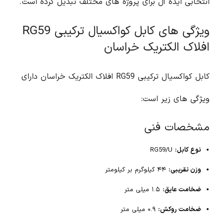
انتخابی ایده آل برای پروژه های مختلف تبدیل کرده است.
ویژگی های کابل کواکسیال ترکیبی RG59
افلاک الکتریک خراسان
کابل کواکسیال ترکیبی RG59 افلاک الکتریک خراسان دارای
ویژگی های زیر است:
مشخصات فنی
نوع کابل:
RG59/U
وزن تقریبی:
۴۴ کیلوگرم بر کیلومتر
ضخامت عایق:
۱.۵ میلی متر
ضخامت روکش:
۰.۹ میلی متر