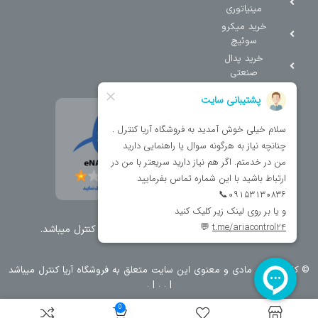
مینیاتوری
خرید میکرو
سوئیچ
خرید پدال
صنعتی
تمامی حقوق مطالب و سایت نزد شرکت اریا کنترل میباشد.
© کليه حقوق مادی و معنوی اين سايت متعلق به فروشگاه آریا کنترل ميباشد
| .
. .
|
0