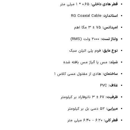
قطر هادی داخلی:
۰.۶۵ * ۱ میلی متر
استاندارد:
RG Coaxial Cable
امپدانس:
۷۵ ± ۳ مگا اهم
ولتاژ تست:
۲۰۰۰ ولت (RMS)
نوع عایق:
فوم پلی اتیلن سبک
شیلد:
مس یا آلیاژ مس بافته شده
ساختمان:
هادی از مفتول مسی کلاس ۱
غلاف:
PVC
ظرفیت:
۶۷ ± ۳ نانوفاراد بر کیلومتر
میرایی:
۵۲ دسی بل بر کیلومتر
قطر کلی:
۶.۲۰ – ۶.۴۰ میلی متر