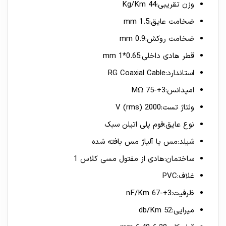
وزن تقریبی:44 Kg/Km
ضخامت عایق:1.5 mm
ضخامت روکش:0.9 mm
قطر هادی داخلی:0.65*1 mm
استاندارد:RG Coaxial Cable
امپدانس:3+-75 MΩ
ولتاژ تست:V (rms) 2000
نوع عایق:فوم پلی اتیلن سبک
شیلد:مس یا آلیاژ مس بافته شده
ساختمان:هادی از مفتول مسی کلاس 1
غلاف:PVC
ظرفیت:3+-67 nF/Km
میرایی:52 db/Km