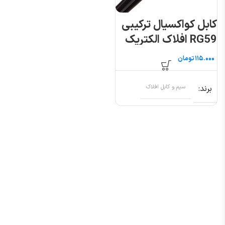
کابل کواکسیال ترکیبی
RG59 افلاک الکتریک
خراسان
تومان
برند
سیم و کابل افلاک