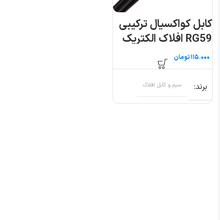
کابل کواکسیال ترکیبی
RG59 افلاک الکتریک
خراسان
تومان
برند
سیم و کابل افلاک