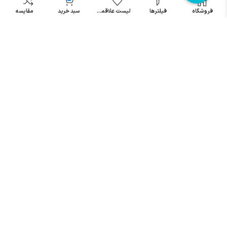
مینیاتوری
فروشگاه
فیلترها
لیست علاقمندی
سبد خرید
مقایسه
خرید میکرو
سوئیچ
خرید پدال
صنعتی
تمامی حقوق مطالب و سایت نزد شرکت اریا کنترل میباشد.
© کليه حقوق مادی و معنوی اين سايت متعلق به فروشگاه آریا کنترل ميباشد
| .
. .
|