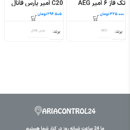
تک فاز ۶ آمپر AEG
C20 آمپر پارس فانال
مدل PFN
تومان
تومان
برند
برند
پارس فانال
ما 24 ساعت شبانه روز در کنار شما هستیم