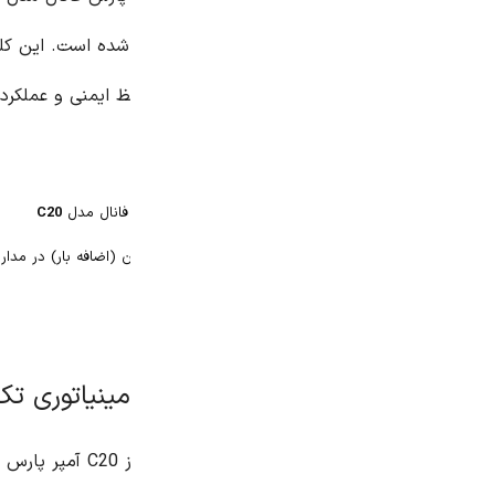
 ایمنی و عملکرد صحیح مدار ایفا می کند.
C20
(اضافه بار) در مدار
ز C20 آمپر پارس فانال مدل PFN
د از: