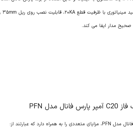
اضافه جریان (اضافه بار) طراحی شده است. این کلید مینیاتوری با ظرفیت قطع ۲۰KA، قابلیت نصب روی ریل ۳۵mm را دارد و به عنوان یک عنصر ضروری در سیستم