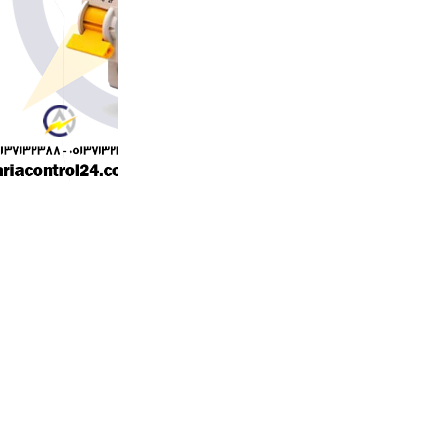
قابليت حفاظت در مقابل اضافه جريان (اضافه بار
قابلیت نصب روی ریل ۳۵mm
ظرفیت قطه : 20KA