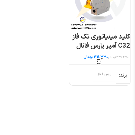
کلید مینیاتوری تک فاز
C32 آمپر پارس فانال
مدل PFN
۳۱۱.۳۳۰
تومان
۳۲۹.۴۵۰
تومان
برند
پارس فانال