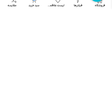
مینیاتوری
فروشگاه
فیلترها
لیست علاقمندی
سبد خرید
مقایسه
خرید میکرو
سوئیچ
خرید پدال
صنعتی
تمامی حقوق مطالب و سایت نزد شرکت اریا کنترل میباشد.
© کليه حقوق مادی و معنوی اين سايت متعلق به فروشگاه آریا کنترل ميباشد
| .
. .
|