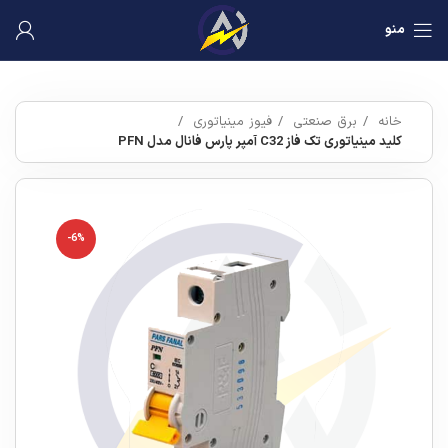
منو
خانه
برق صنعتی
فیوز مینیاتوری
کلید مینیاتوری تک فاز C32 آمپر پارس فانال مدل PFN
-6%