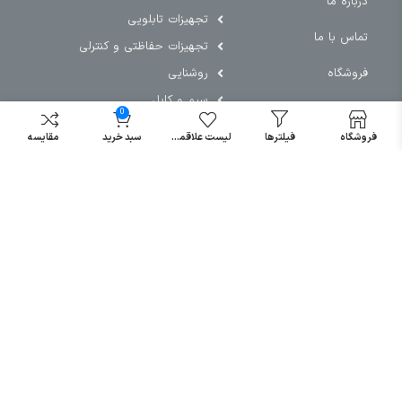
درباره ما
تجهیزات تابلویی
تماس با ما
تجهیزات حفاظتی و کنترلی
فروشگاه
روشنایی
سیم و کابل
0
فریم تابلو
فروشگاه
فیلترها
لیست علاقمندی
سبد خرید
مقایسه
سایر دسته بندی ها
خرید کلید اتومات
خرید کنتاکتور
خرید فیوز
مینیاتوری
خرید میکرو
سوئیچ
خرید پدال
صنعتی