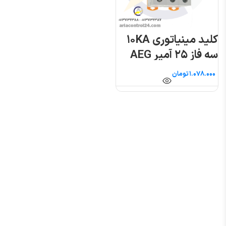
کلید مینیاتوری ۱۰KA
سه فاز ۲۵ آمپر AEG
تومان