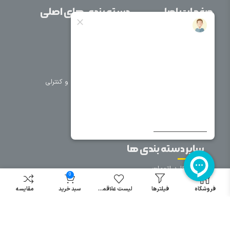
صفحات اصلی
دسته بندی های اصلی
خانه
برق صنعتی
اتوماسیون
درباره ما
تجهیزات تابلویی
تماس با ما
تجهیزات حفاظتی و کنترلی
فروشگاه
روشنایی
سیم و کابل
فریم تابلو
سایر دسته بندی ها
خرید کلید اتومات
0
خرید کنتاکتور
فروشگاه
فیلترها
لیست علاقمندی
سبد خرید
مقایسه
خرید فیوز
مینیاتوری
خرید میکرو
سوئیچ