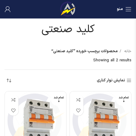
منو
کلید صنعتی
خانه
محصولات برچسب خورده “کلید صنعتی”
Showing all 2 results
نمایش نوار کناری
تمام شد
تمام شد
ه
ه