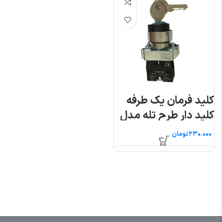
کلید فرمان یک طرفه
کلید دار طرح تله مدل
XB2-BG41
تومان