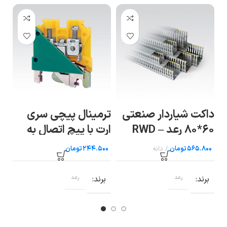
داکت شیاردار صنعتی
ترمینال پیچی سری
تر
۶۰*۸۰ رعد – RWD
ارت با پیچ اتصال به
ار
80×۶۰
ریل سایز ۱۰ رعد
ریل
تومان
تومان
برند
رعد
برند
رعد
ب