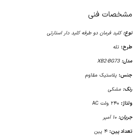
مشخصات فنی
نوع:
کلید فرمان دو طرفه کلید دار استارتی
طرح:
تله
مدل:
XB2-BG73
جنس:
پلاستیک مقاوم
رنگ:
مشکی
ولتاژ:
۲۴۰ ولت AC
جریان:
۱۰ آمپر
تعداد پین:
۴ پین