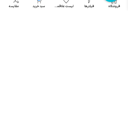
مینیاتوری
فروشگاه
فیلترها
لیست علاقمندی
سبد خرید
مقایسه
خرید میکرو
سوئیچ
خرید پدال
صنعتی
تمامی حقوق مطالب و سایت نزد شرکت اریا کنترل میباشد.
© کليه حقوق مادی و معنوی اين سايت متعلق به فروشگاه آریا کنترل ميباشد
| .
. .
|