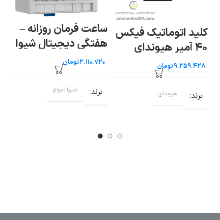
ساعت فرمان روزانه –
کلید اتوماتیک فیکس
هفتگی دیجیتال شیوا
ر
سو
۴۰ آمپر هیوندای
امواج WTB-30P
شی
تومان
تومان
برند
شیوا امواج
برند
هیوندای
ب