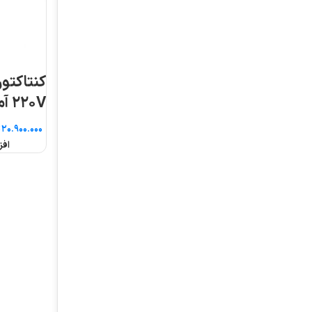
کنتاکتور سری MC بوبین
۲۲۰V آمپر ۱۰۰ ال اس
تومان
افزودن به سبد خرید