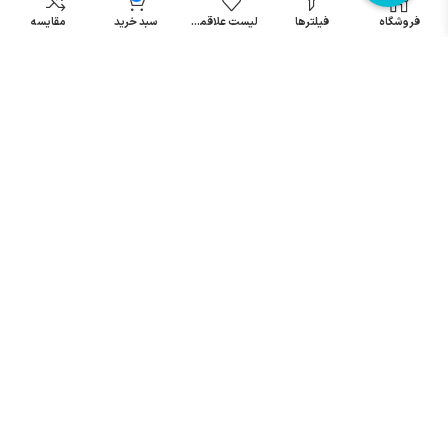
مینیاتوری
فروشگاه
فیلترها
لیست علاقمندی
سبد خرید
مقایسه
خرید میکرو
سوئیچ
خرید پدال
صنعتی
تمامی حقوق مطالب و سایت نزد شرکت اریا کنترل میباشد.
© کليه حقوق مادی و معنوی اين سايت متعلق به فروشگاه آریا کنترل ميباشد
| .
. .
|