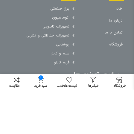
خانه
برق صنعتی
اتوماسیون
درباره ما
تجهیزات تابلویی
تماس با ما
تجهیزات حفاظتی و کنترلی
فروشگاه
روشنایی
سیم و کابل
فریم تابلو
سایر دسته بندی ها
0
خرید کلید اتومات
فروشگاه
فیلترها
لیست علاقمندی
سبد خرید
مقایسه
خرید کنتاکتور
خرید فیوز
مینیاتوری
خرید میکرو
سوئیچ
خرید پدال