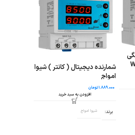
گی
کنترل فاز ب
ج WTB-
شمارنده دیجیتال ( کانتر ) شیوا
تومان
امواج
افزو
تومان
افزودن به سبد خرید
برند
شیوا امو
برند
شیوا امواج