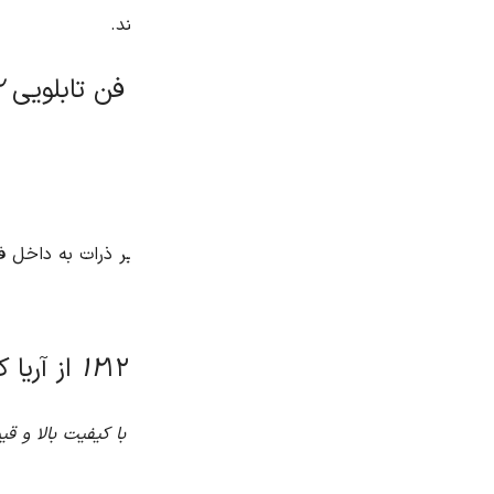
د.
ن تابلویی ۱۲
۱۲
یر ذرات به داخل فن
۱۲ از آریا کنترل
آریا کنترل
مراجعه کنید. آر