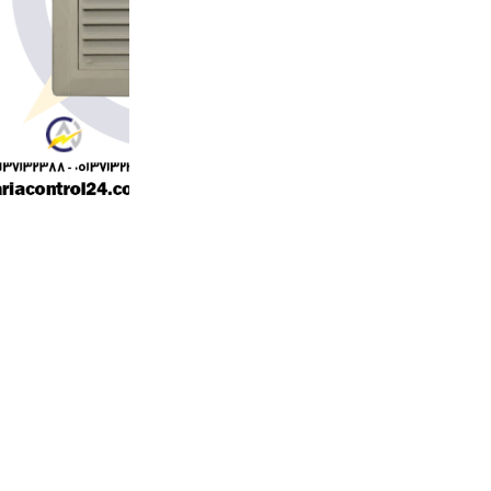
ابعاد قسمت پانچ برای تابلو 124 میلیمتر میباشد