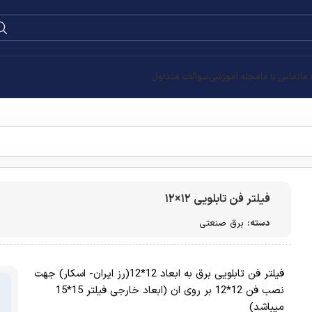
0
۰
تومان
د 12*12(رز ایران- اسکار) جهت
نصب فن 12*12 بر روی ان (ابعاد خارجی فیلتر 15*15
قیمت
تومان