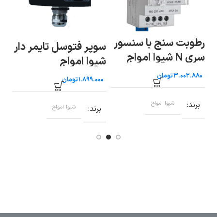
کن
ن
رطوبت سنج با سنسور
سوپر فتوسل تایمر دار
شی
سری N شیوا امواج
شیوا امواج
تومان
تومان
ب
برند
شیوا امواج
برند
شیوا امواج