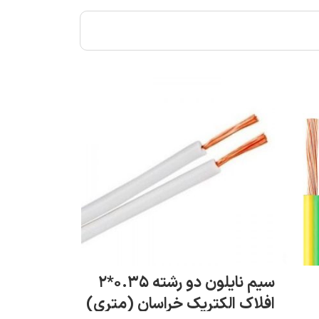
سیم نایلون دو رشته ۰.۳۵*۲
افلاک الکتریک خراسان (متری)
الکتریک خراسان (