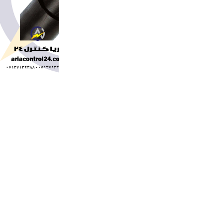
سطح مقطع:35*1 – mm^2
تعداد و قطر مفتول‌ها:0.40*276 mm
ضخامت عایق:1.2 mm
میانگین قطر خارجی:11.6 mm
استاندارد:ISIRI 607-3
ولتاژ نامی:300/500V – 450/750V
ماکزیمم دمای کاربری هادی:70 درجه C
نوع عایق:PVC type C
هادی:مس آنیل شده