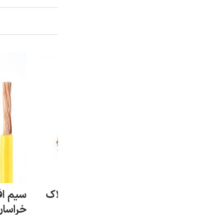
لون دو رشته ۱*۲ افلاک
سیم ارت افشان ۲.۵*۱ افلاک
الکتریک خراسان (متری)
خراسان (مت