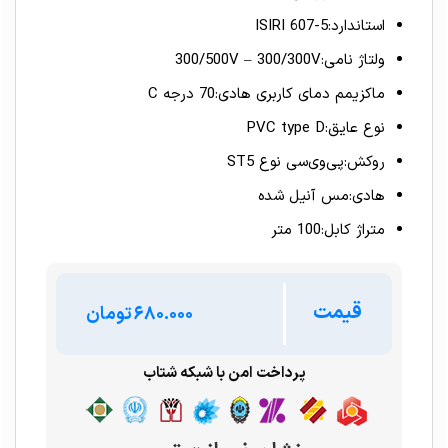
استاندارد:ISIRI 607-5
ولتاژ نامی:300/500V – 300/300V
ماکزیمم دمای کاربری هادی:70 درجه C
نوع عایق:PVC type D
روکش:پی‌وی‌سی نوع ST5
هادی:مس آنیل شده
متراژ کابل:100 متر
قیمت
تومان
پرداخت امن با شبکه شتاب