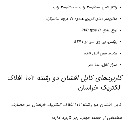
ولتاژ نامی: ۳۰۰/۵۰۰ ولت – ۳۰۰/۳۰۰ ولت
ماکزیمم دمای کاربری هادی: ۷۰ درجه سانتیگراد
نوع عایق: PVC type D
روکش: پی وی سی نوع ST5
هادی: مس آنیل شده
متراژ کابل: ۱۰۰ متر
کاربردهای کابل افشان دو رشته ۱۰
۲ افلاک
الکتریک خراسان
کابل افشان دو رشته ۱۰
۲ افلاک الکتریک خراسان در مصارف
مختلفی از جمله موارد زیر کاربرد دارد: