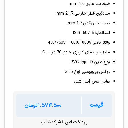
ضخامت عایق:1.0 mm
میانگین قطر خارجی:21.7 mm
ضخامت روکش:1.7 mm
استاندارد:ISIRI 607-5
ولتاژ نامی:450/750V – 600/1000V
ماکزیمم دمای کاربری هادی:70 درجه C
نوع عایق:PVC type D
روکش:پی‌وی‌سی نوع ST5
هادی:مس آنیل شده
قیمت
تومان
پرداخت امن با شبکه شتاب