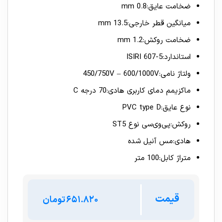
ضخامت عایق:0.8 mm
میانگین قطر خارجی:13.5 mm
ضخامت روکش:1.2 mm
استاندارد:ISIRI 607-5
ولتاژ نامی:450/750V – 600/1000V
ماکزیمم دمای کاربری هادی:70 درجه C
نوع عایق:PVC type D
روکش:پی‌وی‌سی نوع ST5
هادی:مس آنیل شده
متراژ کابل:100 متر
قیمت
تومان