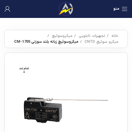
منو
خانه
تجهیزات تابلویی
میکروسوئیچ
میکرو سوئیچ CNTD
میکروسوئیچ زبانه بلند سوزنی CM-1705
تمام شد
ه