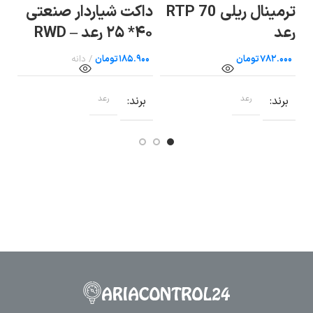
ترمینال ریلی RTP 70
داکت شیاردار صنعتی
دا
رعد
۴۰* ۲۵ رعد – RWD
۴۰
25×۴۰
تومان
تومان
برند
رعد
برند
رعد
ب