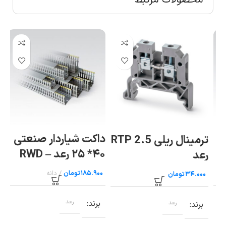
داکت شیاردار صنعتی
دا
ترمینال ریلی RTP 2.5
۴۰* ۲۵ رعد – RWD
رعد
۸۰
25×۴۰
تومان
تومان
برند
رعد
ب
برند
رعد