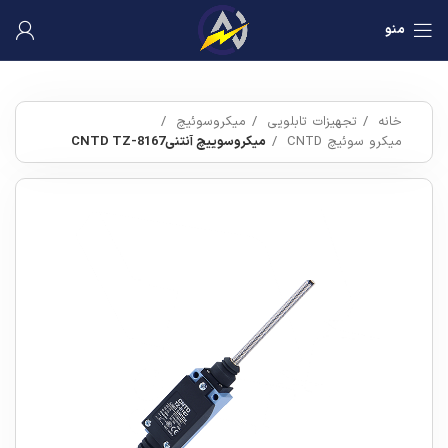
منو
خانه
تجهیزات تابلویی
میکروسوئیچ
میکرو سوئیچ CNTD
میکروسوییچ آنتنیCNTD TZ-8167