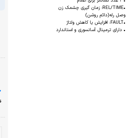
• ۲ عدد نشانگر برای اعلام
•REL/TIME: زمان گیری چشمک زن
وصل رله(دائم روشن)
•FAULT: افزایش یا کاهش ولتاژ
• دارای ترمینال آسانسوری و استاندارد