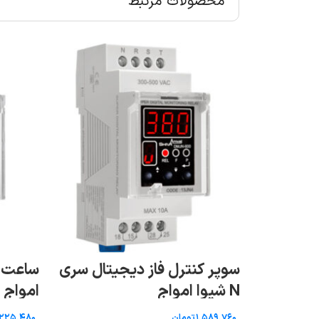
محصولات مرتبط
سوپر کنترل فاز دیجیتال سری
 نول شیوا
N شیوا امواج
امواج
تومان