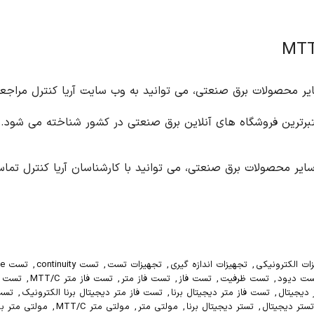
ید مولتی تایمر دیجیتال مدل MTT/C و سایر محصولات برق صنعتی، می توانید به وب سایت آری
رترین فروشگاه های آنلاین برق صنعتی در کشور شناخته می شود.
یر محصولات برق صنعتی، می توانید با کارشناسان آریا کنترل تماس
ات الکترونیکی
,
تجهیزات اندازه گیری
,
تجهیزات تست
,
تست continuity
,
تست duty cycle
ت دیود
,
تست ظرفیت
,
تست فاز
,
تست فاز متر
,
تست فاز متر MTT/C
,
تست فاز مت
 دیجیتال
,
تست فاز متر دیجیتال برنا
,
تست فاز متر دیجیتال برنا الکترونیک
,
تست
تستر دیجیتال
,
تستر دیجیتال برنا
,
مولتی متر
,
مولتی متر MTT/C
,
مولتی متر برن