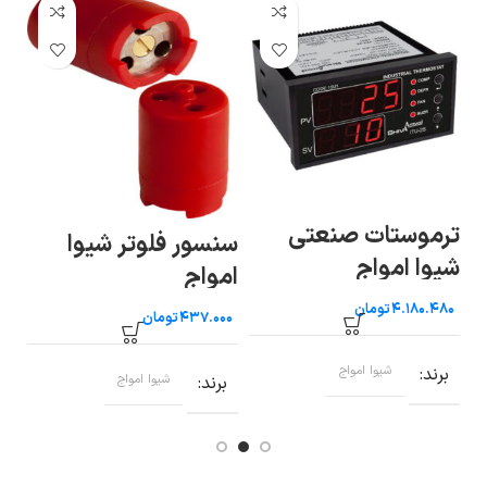
کن
ترموستات صنعتی
سنسور فلوتر شیوا
شی
شیوا امواج
امواج
تومان
تومان
ب
برند
شیوا امواج
برند
شیوا امواج