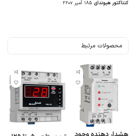
کنتاکتور هیوندای
۱۸۵ آمپر ۲۲۰v
محصولات مرتبط
هشدار دهنده وجود
رط