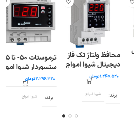
سا
محافظ ولتاژ تک فاز
دی
ترموستات ۵۰- تا ۱۲۵
دیجیتال شیوا امواج
سنسوردار شیوا امواج
تومان
تومان
ب
برند
شیوا امواج
برند
شیوا امواج