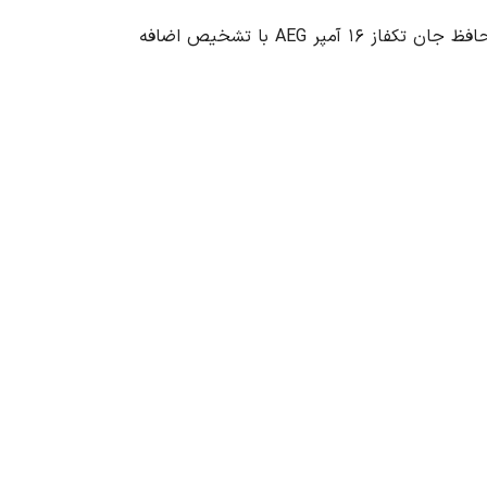
اضافه ولتاژ نیز یکی دیگر از خطرات جدی در مدارهای الکتریکی است که می تواند به تجهیزات الکتریکی آسیب برساند. محافظ جان تکفاز ۱۶ آمپر AEG با تشخیص اضافه