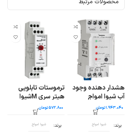
محصولات مرتبط
هشدار دهنده وجود
ترموستات تابلویی
تر
آب شیوا امواج
هیتر سری Mشیوا
شی
امواج
تومان
تومان
برند
شیوا امواج
برند
شیوا امواج
ب