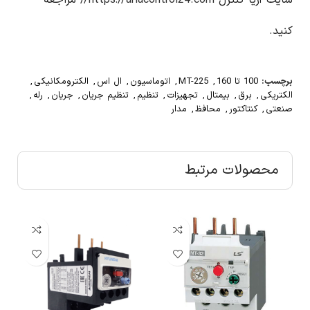
سایت آریا کنترل
https://ariacontrol24.com//
مراجعه
کنید.
برچسب:
100 تا 160
,
MT-225
,
اتوماسیون
,
ال اس
,
الکترومکانیکی
,
الکتریکی
,
برق
,
بیمتال
,
تجهیزات
,
تنظیم
,
تنظیم جریان
,
جریان
,
رله
,
صنعتی
,
کنتاکتور
,
محافظ
,
مدار
محصولات مرتبط