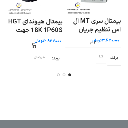
 HGT
بیمتال سری MT ال
بیمتال هیوندای HGT
اس تنظیم جریان
18K 1P60S جهت
۰.۶۳ تا ۱
کنتاکتور ۹ تا ۲۲ آمپر
تومان
تومان
۲۶۵ 
برند
LS
ب
برند
هیوندای