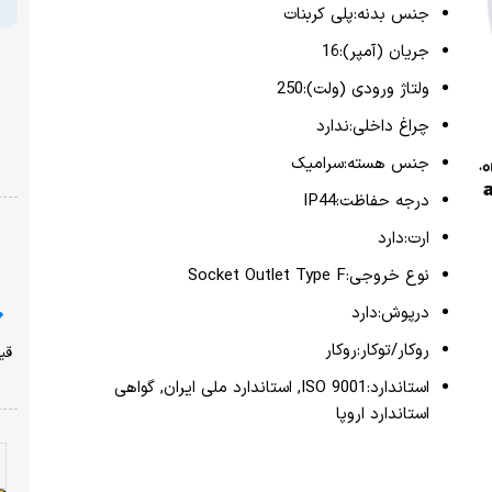
جنس بدنه:پلی کربنات
جریان (آمپر):16
ولتاژ ورودی (ولت):250
چراغ داخلی:ندارد
جنس هسته:سرامیک
درجه حفاظت:IP44
ارت:دارد
نوع خروجی:Socket Outlet Type F
درپوش:دارد
روکار/توکار:روکار
استاندارد:ISO 9001, استاندارد ملی ایران, گواهی
استاندارد اروپا