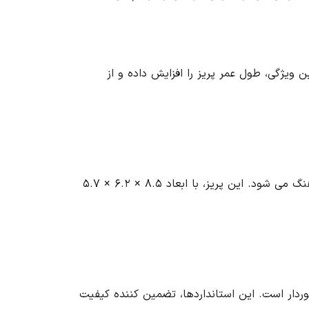
بنات با کیفیت بالا ساخته شده است که مقاومت بالایی در برابر ضربه، حرارت و اشعه UV دارد. این ویژگی، طول عمر پریز را افزایش داده و از
پریز بارانی ارت دار پارت الکتریک مدل برکه، با طراحی زیبا و کاربردی خود، به راحتی با هر نوع دکوراسیون محیطی هماهنگ می شود. این پریز، با ابعاد ۸.۵ × ۶.۲ × ۵.۷
و ایمنی بالایی برخوردار است. این استانداردها، تضمین کننده کیفیت