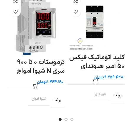
کلید اتوماتیک فیکس
ترموستات ۰ تا ۹۰۰
تر
۵۰ آمپر هیوندای
سری N شیوا امواج
شی
تومان
تومان
برند
هیوندای
برند
شیوا امواج
ب