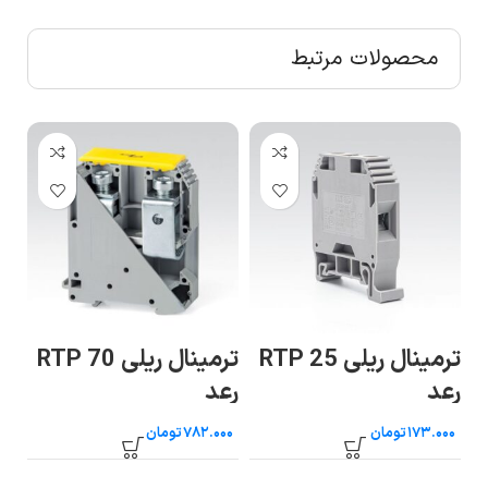
محصولات مرتبط
ترمینال ریلی RTP 25
ترمینال ریلی RTP 70
دا
ه
رعد
رعد
۶۰
تومان
تومان