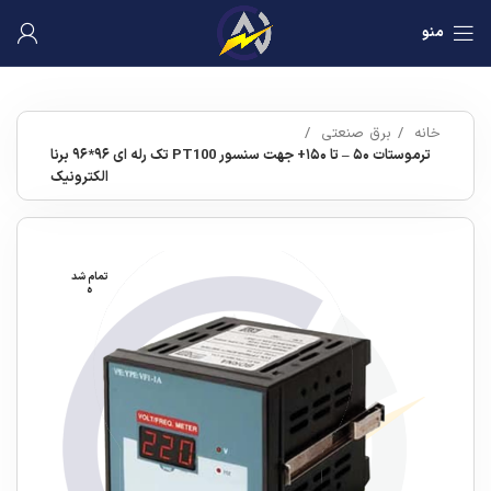
منو
خانه
برق صنعتی
ترموستات ۵۰ – تا ۱۵۰+ جهت سنسور PT100 تک رله ای ۹۶*۹۶ برنا
الکترونیک
تمام شد
ه