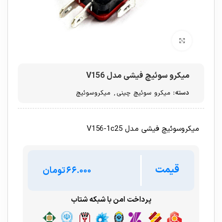
برای بزرگنمایی کلیک کنید
میکرو سوئیچ فیشی مدل V156
دسته:
میکرو سوئیچ چینی
,
میکروسوئیچ
میکروسوئیچ فیشی مدل V156-1c25
قیمت
تومان
پرداخت امن با شبکه شتاب