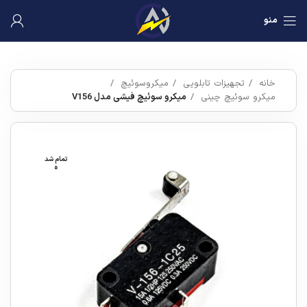
منو
خانه
تجهیزات تابلویی
میکروسوئیچ
میکرو سوئیچ چینی
میکرو سوئیچ فیشی مدل V156
تمام شد
ه