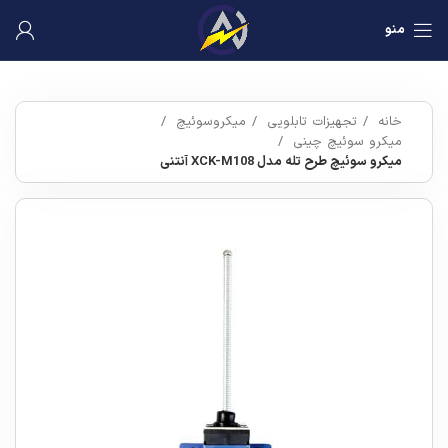
منو
خانه
تجهیزات تابلویی
میکروسوئیچ
میکرو سوئیچ چینی
میکرو سوئیچ طرح تله مدل XCK-M108 آنتنی