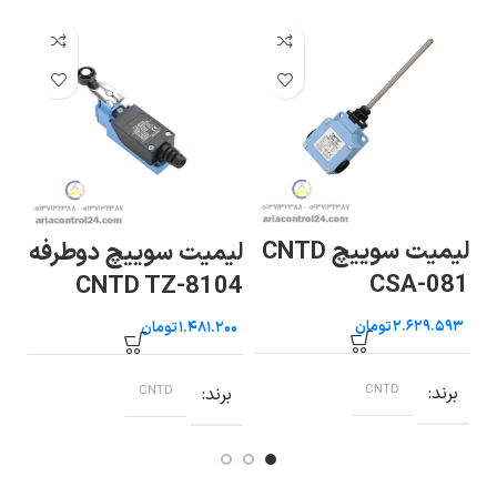
لیمیت سوییچ CNTD
لی
لیمیت سوییچ دوطرفه
ن
CSA-081
قر
CNTD TZ-8104
03
تومان
تومان
برند
CNTD
ب
برند
CNTD