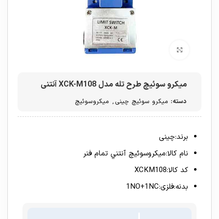
برای بزرگنمایی کلیک کنید
میکرو سوئیچ طرح تله مدل XCK-M108 آنتنی
دسته:
میکرو سوئیچ چینی
,
میکروسوئیچ
برند:چینی
نام کالا:ميکروسوئيچ آنتني تمام فنر
کد کالا:XCKM108
بدنه:فلزی:1NO+1NC