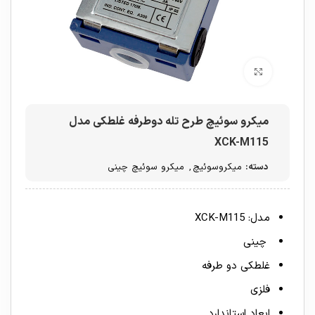
برای بزرگنمایی کلیک کنید
میکرو سوئیچ طرح تله دوطرفه غلطکی مدل
XCK-M115
دسته:
میکروسوئیچ
,
میکرو سوئیچ چینی
مدل: XCK-M115
چینی
غلطکی دو طرفه
فلزی
ابعاد استاندارد