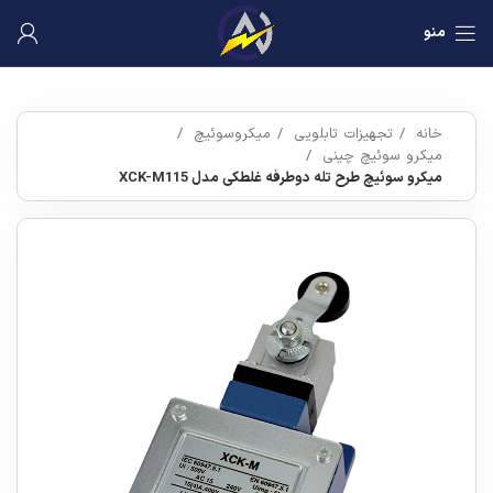
منو
خانه
تجهیزات تابلویی
میکروسوئیچ
میکرو سوئیچ چینی
میکرو سوئیچ طرح تله دوطرفه غلطکی مدل XCK-M115