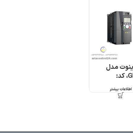
اینوت مدل
GD350A، کد:
G
اطلاعات بیشتر
7R اینوت