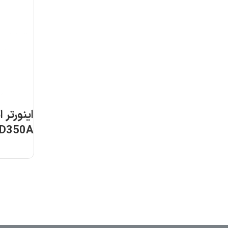
اینورتر 
D350A-
5G/011P-4