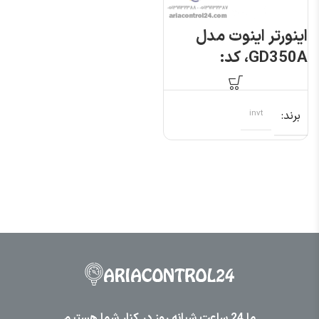
اینورتر اینوت مدل
GD350A، کد:
GD350A-
7R5G/011P-4 اینوت
برند
invt
ما 24 ساعت شبانه روز در کنار شما هستیم