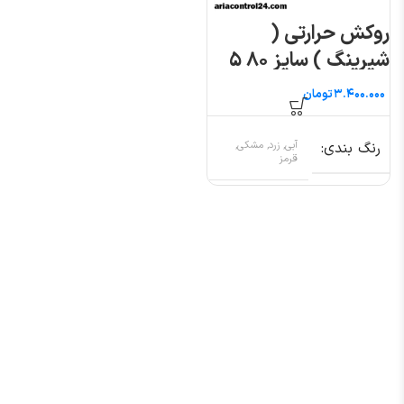
روکش حرارتی (
شیرینگ ) سایز ۸۰ ۵
متری
تومان
رنگ بندی
آبی, زرد, مشکی,
قرمز